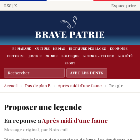
RSS
|
X
Espace prive
BRAVE PATRIE
BP MADAME
CULTURE - MÉDIAS
DICTATURE DES BLOGS
ECONOMIE
EDITORIAL
JUSTICE
MONDE
POLITIQUE
SCIENCE - TECHNO
SOCIÉTÉ
SPORT
Accueil
›
Pas de plan B
›
Après midi d’une faune
›
Reagir
Proposer une legende
En reponse a
Après midi d’une faune
Message original, par Noirceuil