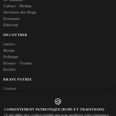
Culture - Médias
Dictature des Blogs
Economie
Editorial
DECOUVRIR
Justice
Monde
Politique
Science - Techno
Société
BRAVE PATRIE
Contact
Abonnements RSS
🍪
X (Twitter)
Acces gouvernement
CONSENTEMENT PATRIOTIQUE (RGPD ET TRADITIONS)
Ce site utilise des cookies républicains pour améliorer votre expérience