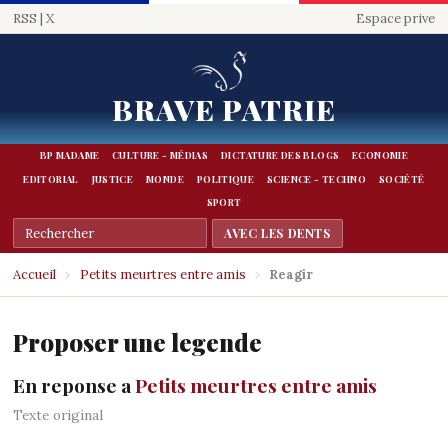
RSS
|
X
Espace prive
BRAVE PATRIE
BP MADAME
CULTURE - MÉDIAS
DICTATURE DES BLOGS
ECONOMIE
EDITORIAL
JUSTICE
MONDE
POLITIQUE
SCIENCE - TECHNO
SOCIÉTÉ
SPORT
Accueil
›
Petits meurtres entre amis
›
Reagir
Proposer une legende
En reponse a
Petits meurtres entre amis
Texte original