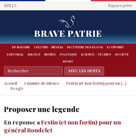
RSS
|
X
Espace prive
BRAVE PATRIE
BP MADAME
CULTURE - MÉDIAS
DICTATURE DES BLOGS
ECONOMIE
EDITORIAL
JUSTICE
MONDE
POLITIQUE
SCIENCE - TECHNO
SOCIÉTÉ
SPORT
Accueil
›
1 minute de silence
›
Festin (et non fortin) pour un (…)
›
Reagir
Proposer une legende
En reponse a
Festin (et non fortin) pour un
général Rondelet