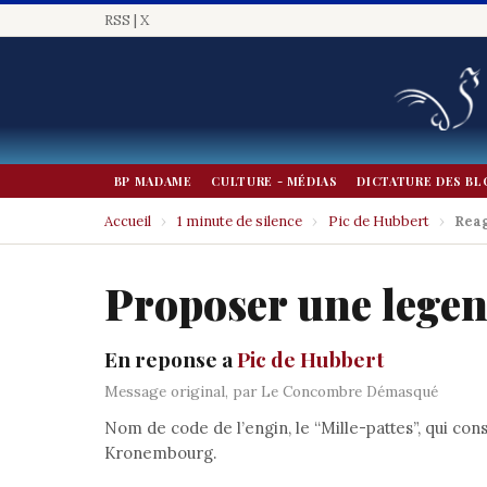
RSS
|
X
BP MADAME
CULTURE - MÉDIAS
DICTATURE DES BL
Accueil
›
1 minute de silence
›
Pic de Hubbert
›
Reag
Proposer une lege
En reponse a
Pic de Hubbert
Message original, par Le Concombre Démasqué
Nom de code de l’engin, le “Mille-pattes”, qui co
Kronembourg.