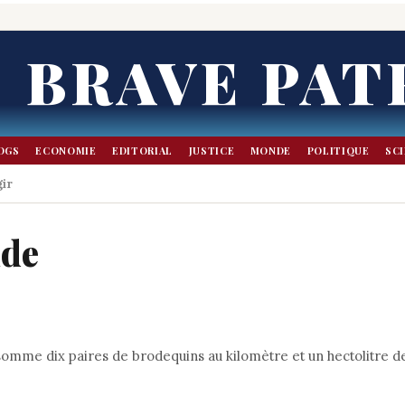
BRAVE PAT
OGS
ECONOMIE
EDITORIAL
JUSTICE
MONDE
POLITIQUE
SC
ir
nde
nsomme dix paires de brodequins au kilomètre et un hectolitre d