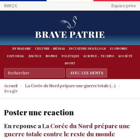
RSS
|
X
Espace prive
BRAVE PATRIE
BP MADAME
CULTURE - MÉDIAS
DICTATURE DES BLOGS
ECONOMIE
EDITORIAL
JUSTICE
MONDE
POLITIQUE
SCIENCE - TECHNO
SOCIÉTÉ
SPORT
Accueil
›
La Corée du Nord prépare une guerre totale (…)
›
Reagir
Poster une reaction
En reponse a
La Corée du Nord prépare une
guerre totale contre le reste du monde