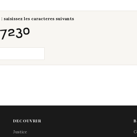
: saisissez les caracteres suivants
DECOUVRIR
B
Justice
C