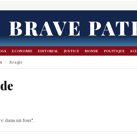
BRAVE PAT
OGS
ECONOMIE
EDITORIAL
JUSTICE
MONDE
POLITIQUE
SC
is
›
Reagir
nde
re dans un four".