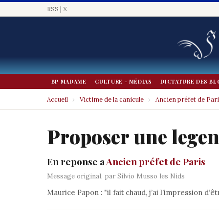
RSS
|
X
BP MADAME
CULTURE - MÉDIAS
DICTATURE DES BL
Accueil
›
Victime de la canicule
›
Ancien préfet de Par
Proposer une lege
En reponse a
Ancien préfet de Paris
Message original, par Silvio Musso les Nids
Maurice Papon : "il fait chaud, j’ai l’impression d’êt