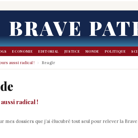
BRAVE PAT
OGS
ECONOMIE
EDITORIAL
JUSTICE
MONDE
POLITIQUE
SC
urs aussi radical !
›
Reagir
nde
aussi radical !
ca sur mes dossiers que j’ai élucubré tout seul pour relever la Brave