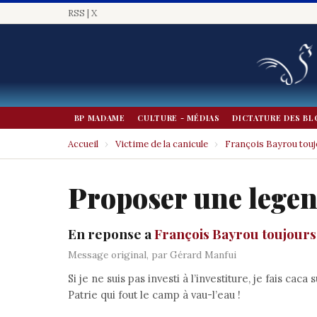
RSS
|
X
BP MADAME
CULTURE - MÉDIAS
DICTATURE DES BL
Accueil
›
Victime de la canicule
›
François Bayrou toujo
Proposer une lege
En reponse a
François Bayrou toujours 
Message original, par Gérard Manfui
Si je ne suis pas investi à l’investiture, je fais ca
Patrie qui fout le camp à vau-l’eau !