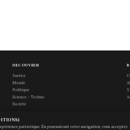
DECOUVRIR
B
Justice
C
Monde
A
Politique
X
Science - Techno
A
Société
ITIONS)
© Brave Patrie + friends
—
 expérience patriotique. En poursuivant votre navigation, vous acceptez