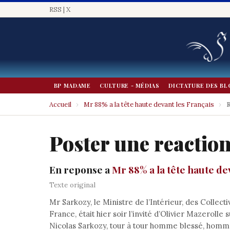
RSS
|
X
BP MADAME
CULTURE - MÉDIAS
DICTATURE DES BL
Accueil
›
Mr 88% a la tête haute devant les Français
›
R
Poster une reactio
En reponse a
Mr 88% a la tête haute de
Texte original
Mr Sarkozy, le Ministre de l’Intérieur, des Collec
France, était hier soir l’invité d’Olivier Mazeroll
Nicolas Sarkozy, tour à tour homme blessé, homme 