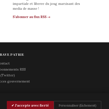
impartiale et liberee du joug marxisant des
media de masse !
S'abonner au flux RSS →
RAVE PATRIE
ontact
bonnements RSS
 (Twitter)
cces gouvernement
✔ J'accepte avec fierté
Personnaliser (lâchement)