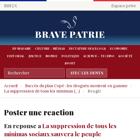
RSS
|
X
Espace prive
BRAVE PATRIE
BP MADAME
CULTURE - MÉDIAS
DICTATURE DES BLOGS
ECONOMIE
EDITORIAL
JUSTICE
MONDE
POLITIQUE
SCIENCE - TECHNO
SOCIÉTÉ
SPORT
Accueil
›
Succès du plan Copé : les drogués montent en gamme
›
La suppression de tous les minimas (…)
›
Reagir
Poster une reaction
En reponse a
La suppression de tous les
minimas sociaux sauvera le peuple