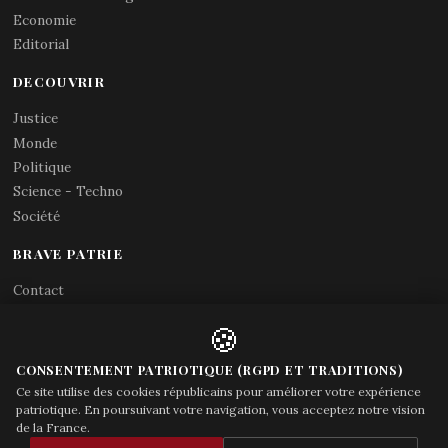
Economie
Editorial
DECOUVRIR
Justice
Monde
Politique
Science - Techno
Société
BRAVE PATRIE
Contact
Abonnements RSS
🍪
X (Twitter)
Acces gouvernement
CONSENTEMENT PATRIOTIQUE (RGPD ET TRADITIONS)
Ce site utilise des cookies républicains pour améliorer votre expérience
patriotique. En poursuivant votre navigation, vous acceptez notre vision
de la France.
© Brave Patrie + friends
—