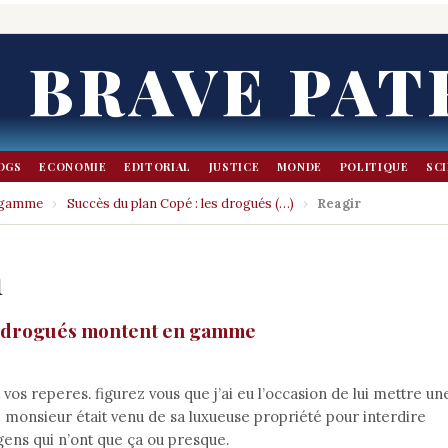
BRAVE PAT
OGS
ECONOMIE
EDITORIAL
JUSTICE
MONDE
POLITIQUE
SC
n gamme
›
Succès du plan Copé : les drogués (…)
›
Reagir
n
es drogués montent en gamme
vos reperes. figurez vous que j’ai eu l’occasion de lui mettre un
ue monsieur était venu de sa luxueuse propriété pour interdire
gens qui n’ont que ça ou presque.