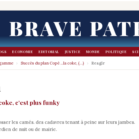
BRAVE PAT
OGS
ECONOMIE
EDITORIAL
JUSTICE
MONDE
POLITIQUE
SC
n gamme
›
Succès du plan Copé ...la coke, (…)
›
Reagir
n
coke, c’est plus funky
osser les camés. des cadavres tenant à peine sur leurs jambes.
dien de nuit ou de mairie.