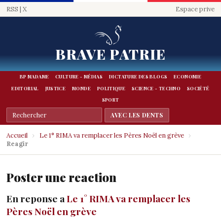
RSS
|
X
Espace prive
BRAVE PATRIE
BP MADAME
CULTURE - MÉDIAS
DICTATURE DES BLOGS
ECONOMIE
EDITORIAL
JUSTICE
MONDE
POLITIQUE
SCIENCE - TECHNO
SOCIÉTÉ
SPORT
Accueil
›
Le 1° RIMA va remplacer les Pères Noël en grève
›
Reagir
Poster une reaction
En reponse a
Le 1° RIMA va remplacer les
Pères Noël en grève