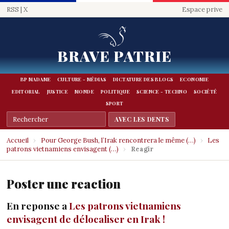
RSS
|
X
Espace prive
BRAVE PATRIE
BP MADAME
CULTURE - MÉDIAS
DICTATURE DES BLOGS
ECONOMIE
EDITORIAL
JUSTICE
MONDE
POLITIQUE
SCIENCE - TECHNO
SOCIÉTÉ
SPORT
Accueil
›
Pour George Bush, l’Irak rencontrera le même (…)
›
Les
patrons vietnamiens envisagent (…)
›
Reagir
Poster une reaction
En reponse a
Les patrons vietnamiens
envisagent de délocaliser en Irak !