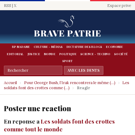
RSS
|
X
Espace prive
BRAVE PATRIE
BP MADAME
CULTURE - MÉDIAS
DICTATURE DES BLOGS
ECONOMIE
EDITORIAL
JUSTICE
MONDE
POLITIQUE
SCIENCE - TECHNO
SOCIÉTÉ
SPORT
Accueil
›
Pour George Bush, l’Irak rencontrera le même (…)
›
Les
soldats font des crottes comme (…)
›
Reagir
Poster une reaction
En reponse a
Les soldats font des crottes
comme tout le monde