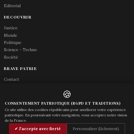
Editorial
DECOUVRIR
Justice
Monde
Politique
Science - Techno
Société
BRAVE PATRIE
Contact
Abonnements RSS
🍪
X (Twitter)
Acces gouvernement
CONSENTEMENT PATRIOTIQUE (RGPD ET TRADITIONS)
Ce site utilise des cookies républicains pour améliorer votre expérience
patriotique. En poursuivant votre navigation, vous acceptez notre vision
de la France.
© Brave Patrie + friends
—
✔ J'accepte avec fierté
Personnaliser (lâchement)