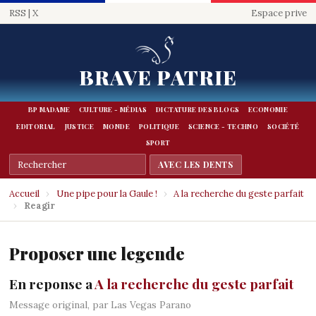
RSS
|
X
Espace prive
BRAVE PATRIE
BP MADAME
CULTURE - MÉDIAS
DICTATURE DES BLOGS
ECONOMIE
EDITORIAL
JUSTICE
MONDE
POLITIQUE
SCIENCE - TECHNO
SOCIÉTÉ
SPORT
Accueil
›
Une pipe pour la Gaule !
›
A la recherche du geste parfait
›
Reagir
Proposer une legende
En reponse a
A la recherche du geste parfait
Message original, par Las Vegas Parano