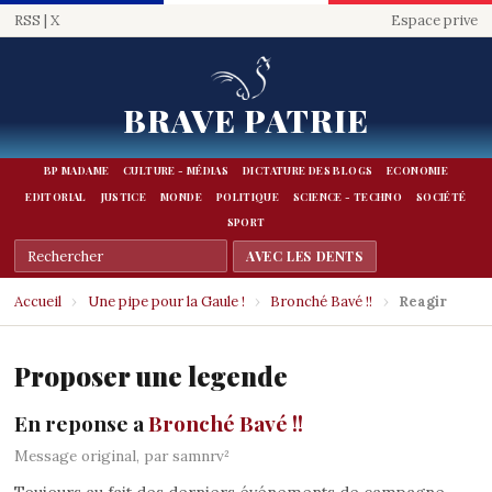
RSS
|
X
Espace prive
BRAVE PATRIE
BP MADAME
CULTURE - MÉDIAS
DICTATURE DES BLOGS
ECONOMIE
EDITORIAL
JUSTICE
MONDE
POLITIQUE
SCIENCE - TECHNO
SOCIÉTÉ
SPORT
Accueil
›
Une pipe pour la Gaule !
›
Bronché Bavé !!
›
Reagir
Proposer une legende
En reponse a
Bronché Bavé !!
Message original, par samnrv²