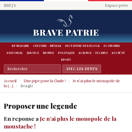
RSS
|
X
Espace prive
BRAVE PATRIE
BP MADAME
CULTURE - MÉDIAS
DICTATURE DES BLOGS
ECONOMIE
EDITORIAL
JUSTICE
MONDE
POLITIQUE
SCIENCE - TECHNO
SOCIÉTÉ
SPORT
Accueil
›
Une pipe pour la Gaule !
›
Je n’ai plus le monopole de
la (…)
›
Reagir
Proposer une legende
En reponse a
Je n’ai plus le monopole de la
moustache !