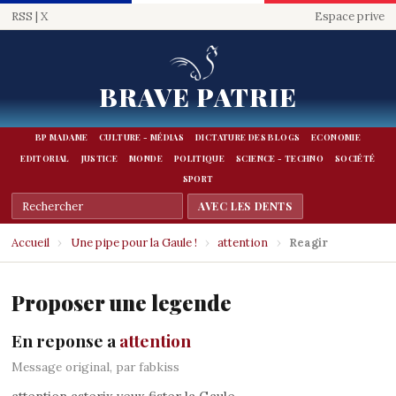
RSS
|
X
Espace prive
BRAVE PATRIE
BP MADAME
CULTURE - MÉDIAS
DICTATURE DES BLOGS
ECONOMIE
EDITORIAL
JUSTICE
MONDE
POLITIQUE
SCIENCE - TECHNO
SOCIÉTÉ
SPORT
Accueil
›
Une pipe pour la Gaule !
›
attention
›
Reagir
Proposer une legende
En reponse a
attention
Message original, par fabkiss