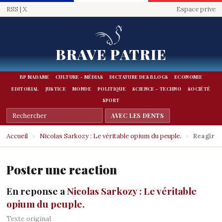
RSS
|
X
Espace prive
BRAVE PATRIE
BP MADAME
CULTURE - MÉDIAS
DICTATURE DES BLOGS
ECONOMIE
EDITORIAL
JUSTICE
MONDE
POLITIQUE
SCIENCE - TECHNO
SOCIÉTÉ
SPORT
Accueil
›
Nicolas Sarkozy : Le véritable opium du peuple.
›
Reagir
Poster une reaction
En reponse a
Nicolas Sarkozy : Le véritable
opium du peuple.
Texte original