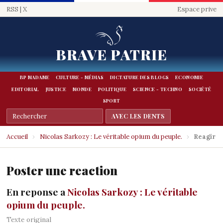
RSS
|
X
Espace prive
BRAVE PATRIE
BP MADAME
CULTURE - MÉDIAS
DICTATURE DES BLOGS
ECONOMIE
EDITORIAL
JUSTICE
MONDE
POLITIQUE
SCIENCE - TECHNO
SOCIÉTÉ
SPORT
Accueil
›
Nicolas Sarkozy : Le véritable opium du peuple.
›
Reagir
Poster une reaction
En reponse a
Nicolas Sarkozy : Le véritable
opium du peuple.
Texte original