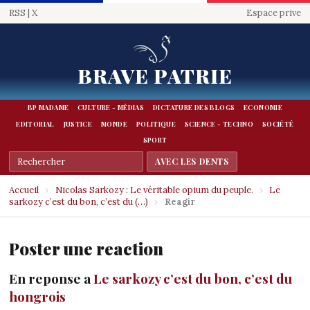
RSS
|
X
Espace prive
BRAVE PATRIE
BP MADAME
CULTURE - MÉDIAS
DICTATURE DES BLOGS
ECONOMIE
EDITORIAL
JUSTICE
MONDE
POLITIQUE
SCIENCE - TECHNO
SOCIÉTÉ
SPORT
Accueil
›
Nicolas Sarkozy : Le véritable opium du peuple.
›
Le
sarkozy c’est du bon, c’est du (…)
›
Reagir
Poster une reaction
En reponse a
Le sarkozy c’est du bon, c’est du
hongrois