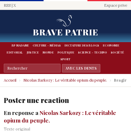
RSS
|
X
Espace prive
BRAVE PATRIE
BP MADAME
CULTURE - MÉDIAS
DICTATURE DES BLOGS
ECONOMIE
EDITORIAL
JUSTICE
MONDE
POLITIQUE
SCIENCE - TECHNO
SOCIÉTÉ
SPORT
Accueil
›
Nicolas Sarkozy : Le véritable opium du peuple.
›
Reagir
Poster une reaction
En reponse a
Nicolas Sarkozy : Le véritable
opium du peuple.
Texte original