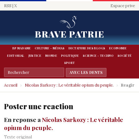
RSS
|
X
Espace prive
BRAVE PATRIE
BP MADAME
CULTURE - MÉDIAS
DICTATURE DES BLOGS
ECONOMIE
EDITORIAL
JUSTICE
MONDE
POLITIQUE
SCIENCE - TECHNO
SOCIÉTÉ
SPORT
Accueil
›
Nicolas Sarkozy : Le véritable opium du peuple.
›
Reagir
Poster une reaction
En reponse a
Nicolas Sarkozy : Le véritable
opium du peuple.
Texte original