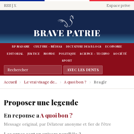
RSS
|
X
Espace prive
BRAVE PATRIE
BP MADAME
CULTURE - MÉDIAS
DICTATURE DES BLOGS
ECONOMIE
EDITORIAL
JUSTICE
MONDE
POLITIQUE
SCIENCE - TECHNO
SOCIÉTÉ
SPORT
Accueil
›
Le vrai visage de...
›
A quoi bon ?
›
Reagir
Proposer une legende
En reponse a
A quoi bon ?
Message original, par Délateur anonyme et fier de l'être