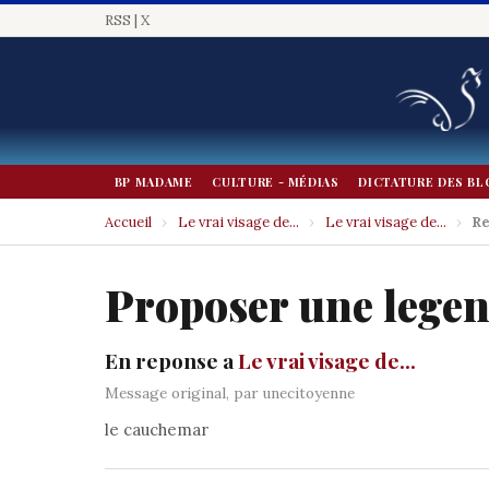
RSS
|
X
BP MADAME
CULTURE - MÉDIAS
DICTATURE DES BL
Accueil
›
Le vrai visage de...
›
Le vrai visage de...
›
Re
Proposer une lege
En reponse a
Le vrai visage de...
Message original, par unecitoyenne
le cauchemar