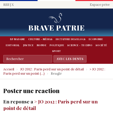
RSS
|
X
Espace prive
BRAVE PATRIE
BP MADAME
CULTURE - MÉDIAS
DICTATURE DES BLOGS
ECONOMIE
EDITORIAL
JUSTICE
MONDE
POLITIQUE
SCIENCE - TECHNO
SOCIÉTÉ
SPORT
Accueil
›
JO 2012 : Paris perd sur un point de détail
›
> JO 2012 :
Paris perd sur un point (…)
›
Reagir
Poster une reaction
En reponse a
> JO 2012 : Paris perd sur un
point de détail