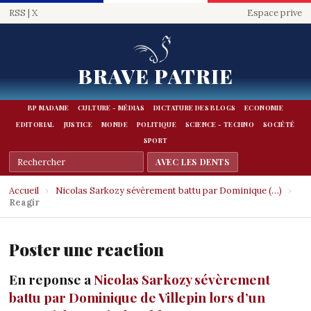
RSS
|
X
Espace prive
BRAVE PATRIE
BP MADAME
CULTURE - MÉDIAS
DICTATURE DES BLOGS
ECONOMIE
EDITORIAL
JUSTICE
MONDE
POLITIQUE
SCIENCE - TECHNO
SOCIÉTÉ
SPORT
Accueil
›
Nicolas Sarkozy sévèrement battu par Dominique (…)
›
Reagir
Poster une reaction
En reponse a
Nicolas Sarkozy sévèrement
battu par Dominique de Villepin lors d’un