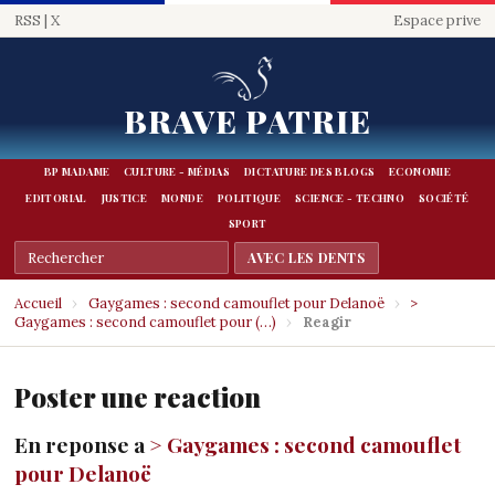
RSS
|
X
Espace prive
BRAVE PATRIE
BP MADAME
CULTURE - MÉDIAS
DICTATURE DES BLOGS
ECONOMIE
EDITORIAL
JUSTICE
MONDE
POLITIQUE
SCIENCE - TECHNO
SOCIÉTÉ
SPORT
Accueil
›
Gaygames : second camouflet pour Delanoë
›
>
Gaygames : second camouflet pour (…)
›
Reagir
Poster une reaction
En reponse a
> Gaygames : second camouflet
pour Delanoë