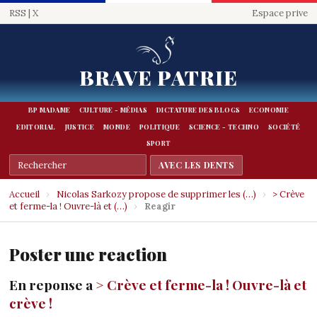
RSS
|
X
Espace prive
BRAVE PATRIE
BP MADAME
CULTURE - MÉDIAS
DICTATURE DES BLOGS
ECONOMIE
EDITORIAL
JUSTICE
MONDE
POLITIQUE
SCIENCE - TECHNO
SOCIÉTÉ
SPORT
Accueil
›
Nicolas Sarkozy propose de supprimer les (…)
›
> Crève
et ferme-la ! Ouvre-là et (…)
›
Reagir
Poster une reaction
En reponse a
> Crève et ferme-la ! Ouvre-là et
crève !