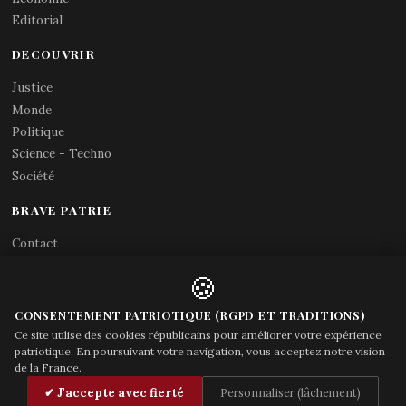
Editorial
DECOUVRIR
Justice
Monde
Politique
Science - Techno
Société
BRAVE PATRIE
Contact
Abonnements RSS
🍪
X (Twitter)
Acces gouvernement
CONSENTEMENT PATRIOTIQUE (RGPD ET TRADITIONS)
Ce site utilise des cookies républicains pour améliorer votre expérience
patriotique. En poursuivant votre navigation, vous acceptez notre vision
de la France.
© Brave Patrie + friends
—
✔ J'accepte avec fierté
Personnaliser (lâchement)