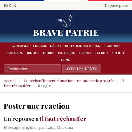
RSS
|
X
Espace prive
BRAVE PATRIE
BP MADAME
CULTURE - MÉDIAS
DICTATURE DES BLOGS
ECONOMIE
EDITORIAL
JUSTICE
MONDE
POLITIQUE
SCIENCE - TECHNO
SOCIÉTÉ
SPORT
Accueil
›
Le réchauffement climatique, un indice de progrès
›
Il
faut réchauffer
›
Reagir
Poster une reaction
En reponse a
Il faut réchauffer
Message original, par Lady Marwina