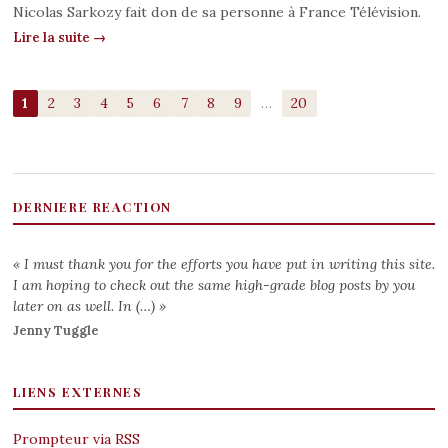
Nicolas Sarkozy fait don de sa personne à France Télévision.
Lire la suite →
1
2
3
4
5
6
7
8
9
…
20
DERNIERE REACTION
« I must thank you for the efforts you have put in writing this site.
I am hoping to check out the same high-grade blog posts by you
later on as well. In (…) »
Jenny Tuggle
LIENS EXTERNES
Prompteur via RSS