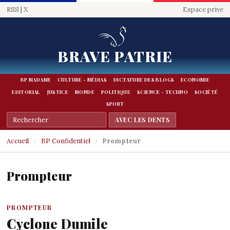
RSS
|
X
Espace prive
BRAVE PATRIE
BP MADAME
CULTURE - MÉDIAS
DICTATURE DES BLOGS
ECONOMIE
EDITORIAL
JUSTICE
MONDE
POLITIQUE
SCIENCE - TECHNO
SOCIÉTÉ
SPORT
Accueil
›
BP Confidentiel
›
Prompteur
Prompteur
PROMPTEUR
Cyclone Dumile