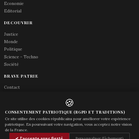
Economie
Editorial
DECOUVRIR
Justice
Monde
Politique
Science - Techno
Société
BRAVE PATRIE
Contact
Abonnements RSS
🍪
X (Twitter)
Acces gouvernement
CONSENTEMENT PATRIOTIQUE (RGPD ET TRADITIONS)
Ce site utilise des cookies républicains pour améliorer votre expérience
patriotique. En poursuivant votre navigation, vous acceptez notre vision
de la France.
© Brave Patrie + friends
—
✔ J'accepte avec fierté
Personnaliser (lâchement)