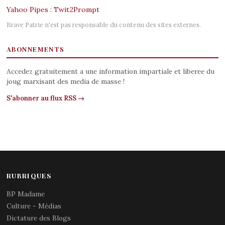
Yahoo Pipes : Twit2Prompt
Brave Patrie n'est pas responsable du contenu des sites externes.
ABONNEMENTS
Accedez gratuitement a une information impartiale et liberee du
joug marxisant des media de masse !
S'abonner au flux RSS →
RUBRIQUES
BP Madame
Culture - Médias
Dictature des Blogs