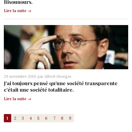
Bisounours.
Lire la suite →
29 novembre 2010, par
Alfred-Georges
J’ai toujours pensé qu’une société transparente
c’était une société totalitaire.
Lire la suite →
1
2
3
4
5
6
7
8
9