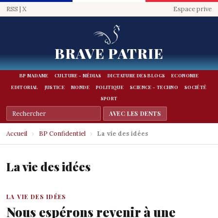
RSS
|
X
Espace prive
BRAVE PATRIE
BP MADAME
CULTURE - MÉDIAS
DICTATURE DES BLOGS
ECONOMIE
EDITORIAL
JUSTICE
MONDE
POLITIQUE
SCIENCE - TECHNO
SOCIÉTÉ
SPORT
Accueil
›
BP Confidentiel
›
La vie des idées
La vie des idées
LA VIE DES IDÉES
Nous espérons revenir à une