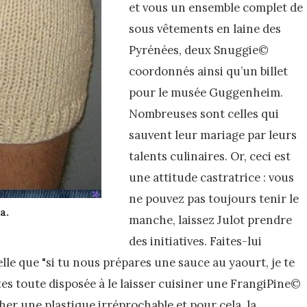
et vous un ensemble complet de
sous vêtements en laine des
Pyrénées, deux Snuggie©
coordonnés ainsi qu’un billet
pour le musée Guggenheim.
Nombreuses sont celles qui
sauvent leur mariage par leurs
talents culinaires. Or, ceci est
une attitude castratrice : vous
ne pouvez pas toujours tenir le
a.
manche, laissez Julot prendre
des initiatives. Faites-lui
le que "si tu nous prépares une sauce au yaourt, je te
tes toute disposée à le laisser cuisiner une FrangiPine©
cher une plastique irréprochable et pour cela, la