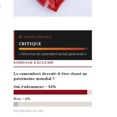
🚨 VIGIPATRIOTE
CRITIQUE
« Détection de camembert au lait pasteurisé »
SONDAGE EXCLUSIF
Le camembert devrait-il être classé au
patrimoine mondial ?
Oui, évidemment — 94%
Non — 6%
832 patriotes ont voté