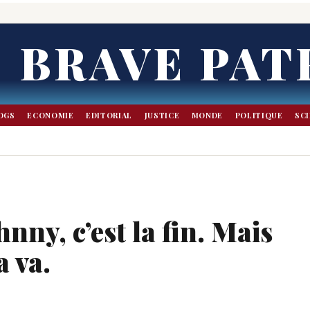
BRAVE PAT
OGS
ECONOMIE
EDITORIAL
JUSTICE
MONDE
POLITIQUE
SC
nny, c’est la fin. Mais
a va.