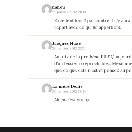
nanou
22 janvier 2012 21:33
Excellent lool !! par contre il n'y aur
repart avec ce qui lui appartient.
Jacques Huze
20 janvier 2012 22:11
Au prix de la prothèse PIPE© aujourd'h
d'un fessier irréprochable... Mesdames
que ce que cela n'est et pensez au per
La mère Denis
20 janvier 2012 18:26
Ah ça c'est vrai ça!