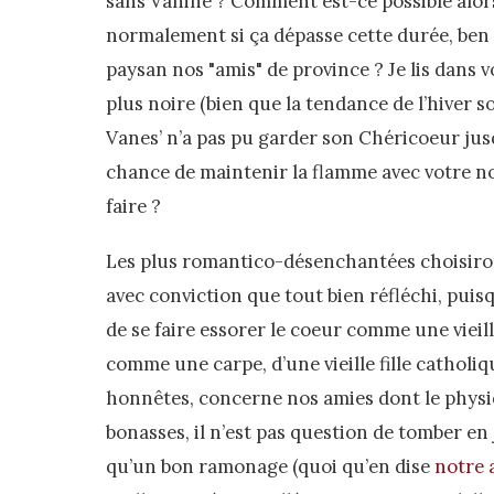
sans Vahiné ? Comment est-ce possible alors q
normalement si ça dépasse cette durée, ben c
paysan nos "amis" de province ? Je lis dans 
plus noire (bien que la tendance de l’hiver s
Vanes’ n’a pas pu garder son Chéricoeur jusq
chance de maintenir la flamme avec votre 
faire ?
Les plus romantico-désenchantées choisiro
avec conviction que tout bien réfléchi, puis
de se faire essorer le coeur comme une vieille
comme une carpe, d’une vieille fille catholiq
honnêtes, concerne nos amies dont le physi
bonasses, il n’est pas question de tomber en 
qu’un bon ramonage (quoi qu’en dise
notre a