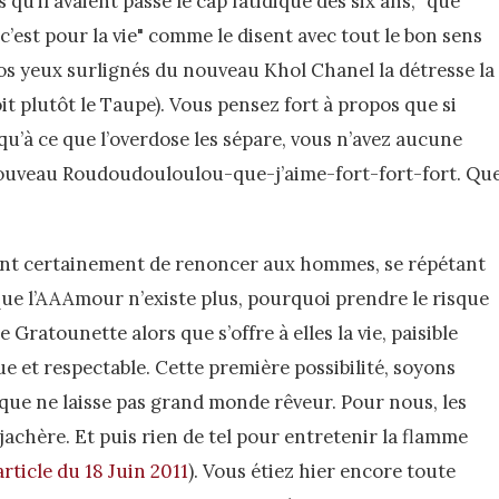
u’il avaient passé le cap fatidique des six ans, "que
’est pour la vie" comme le disent avec tout le bon sens
vos yeux surlignés du nouveau Khol Chanel la détresse la
oit plutôt le Taupe). Vous pensez fort à propos que si
u’à ce que l’overdose les sépare, vous n’avez aucune
nouveau Roudoudouloulou-que-j’aime-fort-fort-fort. Qu
nt certainement de renoncer aux hommes, se répétant
que l’AAAmour n’existe plus, pourquoi prendre le risque
 Gratounette alors que s’offre à elles la vie, paisible
ue et respectable. Cette première possibilité, soyons
que ne laisse pas grand monde rêveur. Pour nous, les
jachère. Et puis rien de tel pour entretenir la flamme
rticle du 18 Juin 2011
). Vous étiez hier encore toute