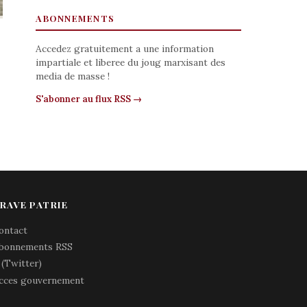
ABONNEMENTS
Accedez gratuitement a une information
impartiale et liberee du joug marxisant des
media de masse !
S'abonner au flux RSS →
RAVE PATRIE
ontact
bonnements RSS
 (Twitter)
cces gouvernement