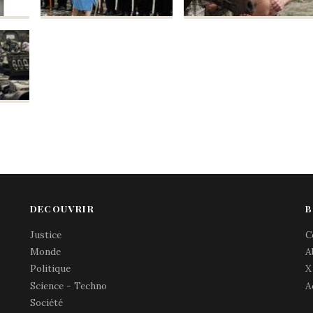
DECOUVRIR
B
Justice
C
Monde
A
Politique
X
Science - Techno
A
Société