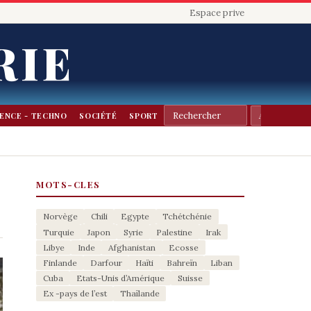
Espace prive
RIE
IENCE - TECHNO
SOCIÉTÉ
SPORT
MOTS-CLES
Norvège
Chili
Egypte
Tchétchénie
Turquie
Japon
Syrie
Palestine
Irak
Libye
Inde
Afghanistan
Ecosse
Finlande
Darfour
Haïti
Bahreïn
Liban
Cuba
Etats-Unis d’Amérique
Suisse
Ex -pays de l’est
Thaïlande