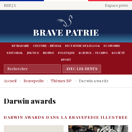
RSS
|
X
Espace prive
BRAVE PATRIE
BP MADAME
CULTURE - MÉDIAS
DICTATURE DES BLOGS
ECONOMIE
EDITORIAL
JUSTICE
MONDE
POLITIQUE
SCIENCE - TECHNO
SOCIÉTÉ
SPORT
Accueil
›
Bravepedie
›
Thèmes BP
›
Darwin awards
Darwin awards
DARWIN AWARDS DANS LA BRAVEPEDIE ILLUSTREE