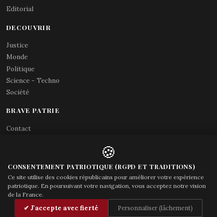
Editorial
DECOUVRIR
Justice
Monde
Politique
Science - Techno
Société
BRAVE PATRIE
Contact
Abonnements RSS
🍪
X (Twitter)
Acces gouvernement
CONSENTEMENT PATRIOTIQUE (RGPD ET TRADITIONS)
Ce site utilise des cookies républicains pour améliorer votre expérience
patriotique. En poursuivant votre navigation, vous acceptez notre vision
de la France.
© Brave Patrie + friends
—
✔ J'accepte avec fierté
Personnaliser (lâchement)