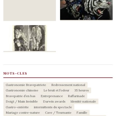
MOTS-CLES
Gastronomie Bravepatriote
Redressement national
Gastronomie chinoise
Le bruit et l’odeur
35 heures
Bravepatrie d’en bas
Entreprenance
Raffarinade
Doigt / Main Invisible
Darwin awards
Identité nationale
Gastro-entérite
intermittents du spectacle
Mariage contre-nature
Cave / Tournante
Famille