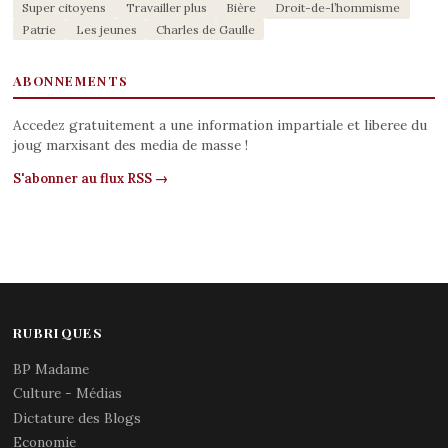
Super citoyens
Travailler plus
Bière
Droit-de-l’hommisme
Patrie
Les jeunes
Charles de Gaulle
ABONNEMENTS
Accedez gratuitement a une information impartiale et liberee du
joug marxisant des media de masse !
S'abonner au flux RSS →
RUBRIQUES
BP Madame
Culture - Médias
Dictature des Blogs
Economie