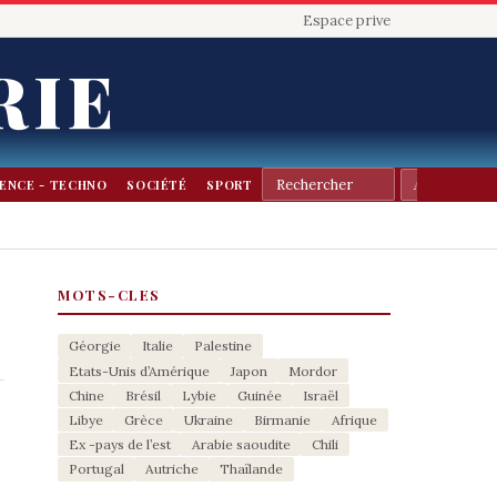
Espace prive
RIE
IENCE - TECHNO
SOCIÉTÉ
SPORT
MOTS-CLES
Géorgie
Italie
Palestine
Etats-Unis d’Amérique
Japon
Mordor
Chine
Brésil
Lybie
Guinée
Israël
Libye
Grèce
Ukraine
Birmanie
Afrique
Ex -pays de l’est
Arabie saoudite
Chili
Portugal
Autriche
Thaïlande