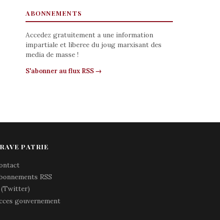
ABONNEMENTS
Accedez gratuitement a une information
impartiale et liberee du joug marxisant des
media de masse !
S'abonner au flux RSS →
RAVE PATRIE
ontact
bonnements RSS
 (Twitter)
cces gouvernement