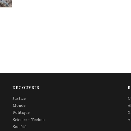
DECOUVRIR
B
Justice
C
Monde
A
Politique
X
Science - Techno
A
Société