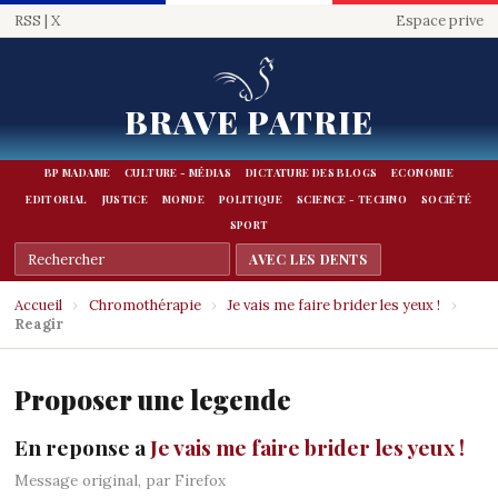
RSS
|
X
Espace prive
BRAVE PATRIE
BP MADAME
CULTURE - MÉDIAS
DICTATURE DES BLOGS
ECONOMIE
EDITORIAL
JUSTICE
MONDE
POLITIQUE
SCIENCE - TECHNO
SOCIÉTÉ
SPORT
Accueil
›
Chromothérapie
›
Je vais me faire brider les yeux !
›
Reagir
Proposer une legende
En reponse a
Je vais me faire brider les yeux !
Message original, par Firefox