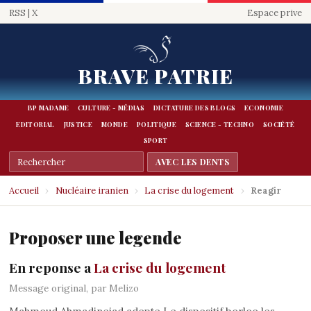
RSS
|
X
Espace prive
BRAVE PATRIE
BP MADAME
CULTURE - MÉDIAS
DICTATURE DES BLOGS
ECONOMIE
EDITORIAL
JUSTICE
MONDE
POLITIQUE
SCIENCE - TECHNO
SOCIÉTÉ
SPORT
Accueil
›
Nucléaire iranien
›
La crise du logement
›
Reagir
Proposer une legende
En reponse a
La crise du logement
Message original, par Melizo