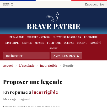
RSS
|
X
Espace prive
BRAVE PATRIE
BP MADAME
CULTURE - MÉDIAS
DICTATURE DES BLOGS
ECONOMIE
EDITORIAL
JUSTICE
MONDE
POLITIQUE
SCIENCE - TECHNO
SOCIÉTÉ
SPORT
Accueil
›
L’escalade
›
incorrigible
›
Reagir
Proposer une legende
En reponse a
incorrigible
Message original