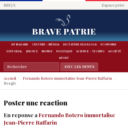
RSS
|
X
Espace prive
BRAVE PATRIE
BP MADAME
CULTURE - MÉDIAS
DICTATURE DES BLOGS
ECONOMIE
EDITORIAL
JUSTICE
MONDE
POLITIQUE
SCIENCE - TECHNO
SOCIÉTÉ
SPORT
Accueil
›
Fernando Botero immortalise Jean-Pierre Raffarin
›
Reagir
Poster une reaction
En reponse a
Fernando Botero immortalise
Jean-Pierre Raffarin