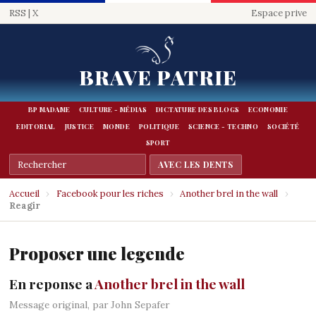
RSS
|
X
Espace prive
BRAVE PATRIE
BP MADAME
CULTURE - MÉDIAS
DICTATURE DES BLOGS
ECONOMIE
EDITORIAL
JUSTICE
MONDE
POLITIQUE
SCIENCE - TECHNO
SOCIÉTÉ
SPORT
Accueil
›
Facebook pour les riches
›
Another brel in the wall
›
Reagir
Proposer une legende
En reponse a
Another brel in the wall
Message original, par John Sepafer