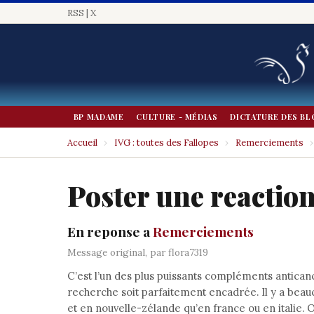
RSS
|
X
BP MADAME
CULTURE - MÉDIAS
DICTATURE DES BL
Accueil
›
IVG : toutes des Fallopes
›
Remerciements
›
Poster une reactio
En reponse a
Remerciements
Message original, par flora7319
C’est l’un des plus puissants compléments anticance
recherche soit parfaitement encadrée. Il y a beauc
et en nouvelle-zélande qu’en france ou en italie. 