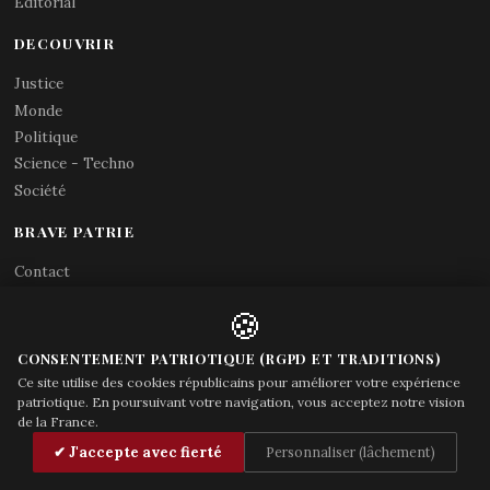
Editorial
DECOUVRIR
Justice
Monde
Politique
Science - Techno
Société
BRAVE PATRIE
Contact
Abonnements RSS
🍪
X (Twitter)
Acces gouvernement
CONSENTEMENT PATRIOTIQUE (RGPD ET TRADITIONS)
Ce site utilise des cookies républicains pour améliorer votre expérience
patriotique. En poursuivant votre navigation, vous acceptez notre vision
de la France.
© Brave Patrie + friends
—
✔ J'accepte avec fierté
Personnaliser (lâchement)