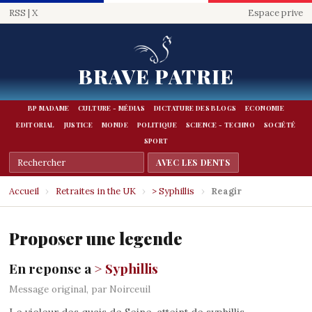
RSS
|
X
Espace prive
BRAVE PATRIE
BP MADAME
CULTURE - MÉDIAS
DICTATURE DES BLOGS
ECONOMIE
EDITORIAL
JUSTICE
MONDE
POLITIQUE
SCIENCE - TECHNO
SOCIÉTÉ
SPORT
Accueil
›
Retraites in the UK
›
> Syphillis
›
Reagir
Proposer une legende
En reponse a
> Syphillis
Message original, par Noirceuil