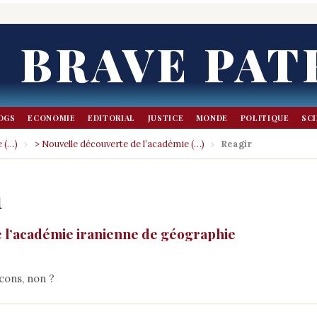
BRAVE PAT
OGS
ECONOMIE
EDITORIAL
JUSTICE
MONDE
POLITIQUE
SC
 (…)
›
> Nouvelle découverte de l’académie (…)
›
Reagir
n
 l’académie iranienne de géographie
cons, non ?