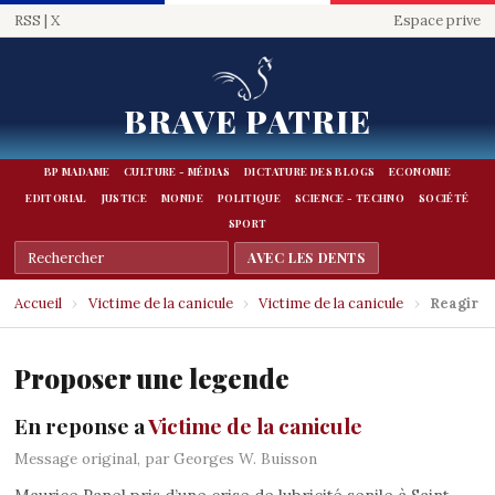
RSS
|
X
Espace prive
BRAVE PATRIE
BP MADAME
CULTURE - MÉDIAS
DICTATURE DES BLOGS
ECONOMIE
EDITORIAL
JUSTICE
MONDE
POLITIQUE
SCIENCE - TECHNO
SOCIÉTÉ
SPORT
Accueil
›
Victime de la canicule
›
Victime de la canicule
›
Reagir
Proposer une legende
En reponse a
Victime de la canicule
Message original, par Georges W. Buisson