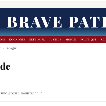
BRAVE PAT
OGS
ECONOMIE
EDITORIAL
JUSTICE
MONDE
POLITIQUE
SC
k
›
Reagir
nde
i une grosse moustache !”