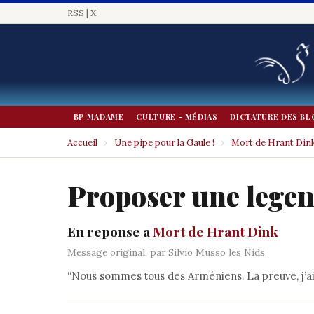
RSS
|
X
BP MADAME
CULTURE - MÉDIAS
DICTATURE DES BL
Accueil
›
Une pipe pour la Gaule !
›
Mort de Hrant Din
Proposer une lege
En reponse a
Mort de Hrant Dink
Message original, par Silvio Musso les Nids
“Nous sommes tous des Arméniens. La preuve, j’a