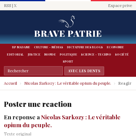
RSS
|
X
Espace prive
BRAVE PATRIE
BP MADAME
CULTURE - MÉDIAS
DICTATURE DES BLOGS
ECONOMIE
EDITORIAL
JUSTICE
MONDE
POLITIQUE
SCIENCE - TECHNO
SOCIÉTÉ
SPORT
Accueil
›
Nicolas Sarkozy : Le véritable opium du peuple.
›
Reagir
Poster une reaction
En reponse a
Nicolas Sarkozy : Le véritable
opium du peuple.
Texte original