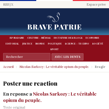
RSS
|
X
Espace prive
BRAVE PATRIE
BP MADAME
CULTURE - MÉDIAS
DICTATURE DES BLOGS
ECONOMIE
EDITORIAL
JUSTICE
MONDE
POLITIQUE
SCIENCE - TECHNO
SOCIÉTÉ
SPORT
Accueil
›
Nicolas Sarkozy : Le véritable opium du peuple.
›
Reagir
Poster une reaction
En reponse a
Nicolas Sarkozy : Le véritable
opium du peuple.
Texte original