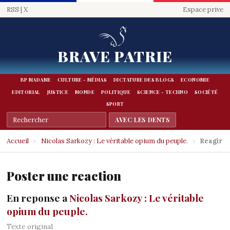
RSS
|
X
Espace prive
BRAVE PATRIE
BP MADAME
CULTURE - MÉDIAS
DICTATURE DES BLOGS
ECONOMIE
EDITORIAL
JUSTICE
MONDE
POLITIQUE
SCIENCE - TECHNO
SOCIÉTÉ
SPORT
Accueil
›
Nicolas Sarkozy : Le véritable opium du peuple.
›
Reagir
Poster une reaction
En reponse a
Nicolas Sarkozy : Le véritable
opium du peuple.
Texte original