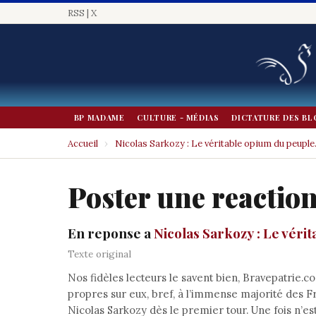
RSS
|
X
BP MADAME
CULTURE - MÉDIAS
DICTATURE DES BL
Accueil
›
Nicolas Sarkozy : Le véritable opium du peuple
Poster une reactio
En reponse a
Nicolas Sarkozy : Le véri
Texte original
Nos fidèles lecteurs le savent bien, Bravepatrie.c
propres sur eux, bref, à l’immense majorité des Fr
Nicolas Sarkozy dès le premier tour. Une fois n’es