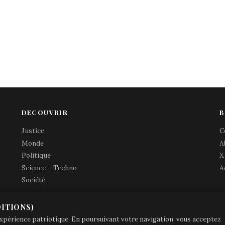
DECOUVRIR
B
Justice
C
Monde
A
Politique
X
Science - Techno
A
Société
ITIONS)
© Brave Patrie + friends
—
 expérience patriotique. En poursuivant votre navigation, vous acceptez