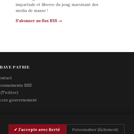
impartiale et liberee du joug marxisant des
media de masse !
S'abonner au flux RSS →
RAVE PATRIE
ontact
bonnements RSS
 (Twitter)
cces gouvernement
✔ J'accepte avec fierté
Personnaliser (lâchement)